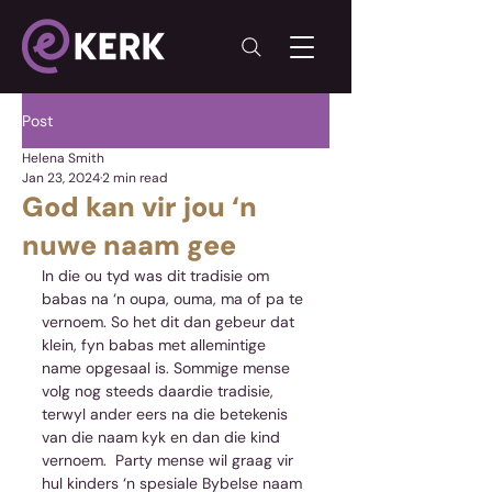
Post
Helena Smith
Jan 23, 2024
2 min read
God kan vir jou ‘n
nuwe naam gee
In die ou tyd was dit tradisie om 
babas na ‘n oupa, ouma, ma of pa te 
vernoem. So het dit dan gebeur dat 
klein, fyn babas met allemintige 
name opgesaal is. Sommige mense 
volg nog steeds daardie tradisie, 
terwyl ander eers na die betekenis 
van die naam kyk en dan die kind 
vernoem.  Party mense wil graag vir 
hul kinders ‘n spesiale Bybelse naam 