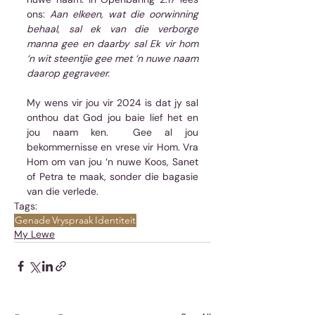
ons: 
Aan elkeen, wat die oorwinning 
behaal, sal ek van die verborge 
manna gee en daarby sal Ek vir hom 
‘n wit steentjie gee met ‘n nuwe naam 
daarop gegraveer.  
My wens vir jou vir 2024 is dat jy sal 
onthou dat God jou baie lief het en 
jou naam ken.  Gee al jou 
bekommernisse en vrese vir Hom. Vra 
Hom om van jou ‘n nuwe Koos, Sanet 
of Petra te maak, sonder die bagasie 
van die verlede.
Tags:
Genade
Vryspraak
Identiteit
My Lewe