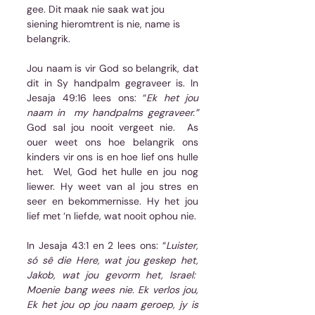
gee. Dit maak nie saak wat jou 
siening hieromtrent is nie, name is 
belangrik.
Jou naam is vir God so belangrik, dat 
dit in Sy handpalm gegraveer is. In 
Jesaja 49:16 lees ons: “
Ek het jou 
naam in  my handpalms gegraveer.” 
God sal jou nooit vergeet nie.  As 
ouer weet ons hoe belangrik ons 
kinders vir ons is en hoe lief ons hulle 
het.  Wel, God het hulle en jou nog 
liewer. Hy weet van al jou stres en 
seer en bekommernisse. Hy het jou 
lief met ‘n liefde, wat nooit ophou nie.
In Jesaja 43:1 en 2 lees ons: “
Luister, 
só sê die Here, wat jou geskep het, 
Jakob, wat jou gevorm het, Israel:  
Moenie bang wees nie. Ek verlos jou, 
Ek het jou op jou naam geroep, jy is 