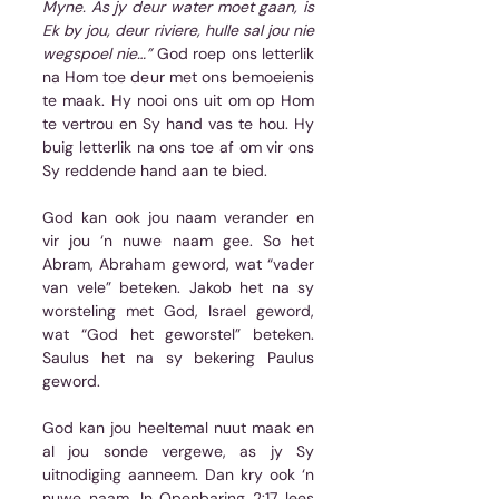
Myne. As jy deur water moet gaan, is 
Ek by jou, deur riviere, hulle sal jou nie 
wegspoel nie…”
 God roep ons letterlik 
na Hom toe deur met ons bemoeienis 
te maak. Hy nooi ons uit om op Hom 
te vertrou en Sy hand vas te hou. Hy 
buig letterlik na ons toe af om vir ons 
Sy reddende hand aan te bied.
God kan ook jou naam verander en 
vir jou ‘n nuwe naam gee. So het 
Abram, Abraham geword, wat “vader 
van vele” beteken. Jakob het na sy 
worsteling met God, Israel geword, 
wat “God het geworstel” beteken. 
Saulus het na sy bekering Paulus 
geword.
God kan jou heeltemal nuut maak en 
al jou sonde vergewe, as jy Sy 
uitnodiging aanneem. Dan kry ook ‘n 
nuwe naam. In Openbaring 2:17 lees 