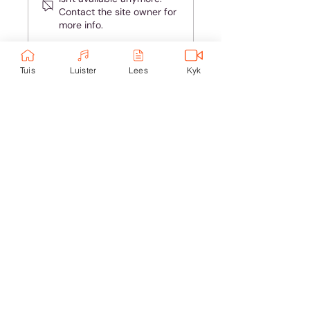
Contact the site owner for
more info.
Tuis
Luister
Lees
Kyk
Ondersteun eKerk:
Ekerk Vereniging
ABSA Bank
Takkode: 632005
Rekening:
4059 699
232
Epos:
info@ekerk.org
Skakels:
Tuis
Toere