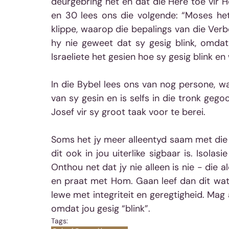
deurgebring het en dat die Here toe vir 
en 30 lees ons die volgende: “Moses het
klippe, waarop die bepalings van die Verb
hy nie geweet dat sy gesig blink, omda
Israeliete het gesien hoe sy gesig blink 
In die Bybel lees ons van nog persone, wat
van sy gesin en is selfs in die tronk gegoo
Josef vir sy groot taak voor te berei.
Soms het jy meer alleentyd saam met die H
dit ook in jou uiterlike sigbaar is. Isolasie
Onthou net dat jy nie alleen is nie - die
en praat met Hom. Gaan leef dan dit wat 
lewe met integriteit en geregtigheid. Mag
omdat jou gesig “blink”.
Tags: