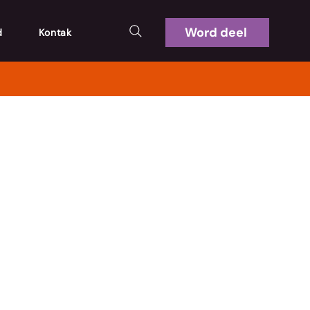
Word deel
d
Kontak