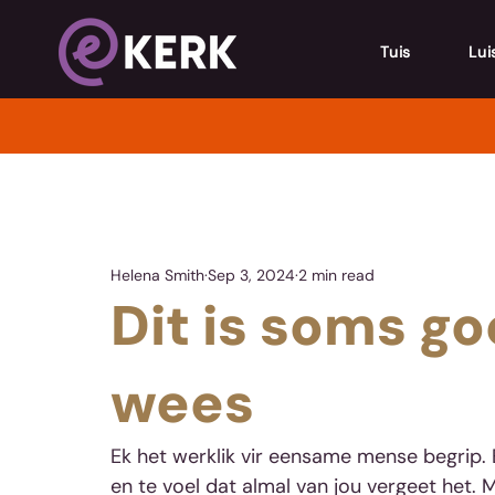
Tuis
Lui
Helena Smith
Sep 3, 2024
2 min read
Dit is soms go
wees
Ek het werklik vir eensame mense begrip. 
en te voel dat almal van jou vergeet het. M