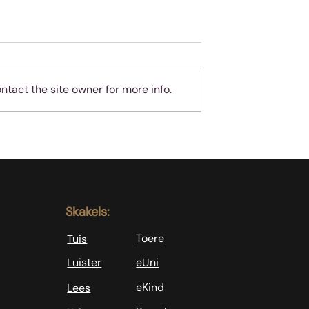
tact the site owner for more info.
sus sê: Volg My
Sing is ‘n vreugde en ‘n
opdrag
Skakels:
Toere
Tuis
Luister
eUni
eKind
Lees