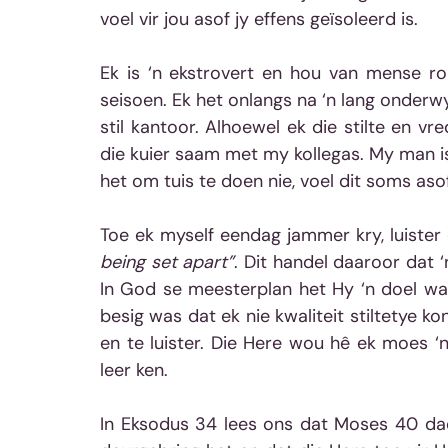
voel vir jou asof jy effens geïsoleerd is.   
Ek is ‘n ekstrovert en hou van mense ro
seisoen. Ek het onlangs na ‘n lang onder
stil kantoor. Alhoewel ek die stilte en v
die kuier saam met my kollegas. My man is
het om tuis te doen nie, voel dit soms asof 
Toe ek myself eendag jammer kry, luister 
being set apart”
. Dit handel daaroor dat ‘
In God se meesterplan het Hy ‘n doel waa
besig was dat ek nie kwaliteit stiltetye ko
en te luister. Die Here wou hê ek moes ‘n
leer ken.
In Eksodus 34 lees ons dat Moses 40 dae