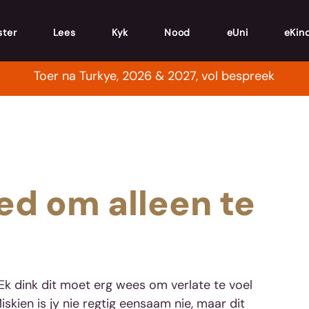
ster
Lees
Kyk
Nood
eUni
eKin
Toer na Turkye, 2026 & 2027, vol bespreek
ed om alleen te
Ek dink dit moet erg wees om verlate te voel 
iskien is jy nie regtig eensaam nie, maar dit 