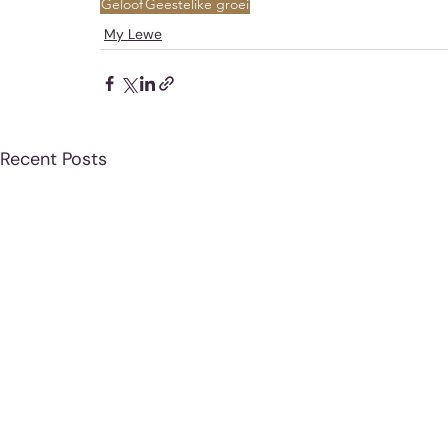
Geloof
Geestelike groei
My Lewe
Recent Posts