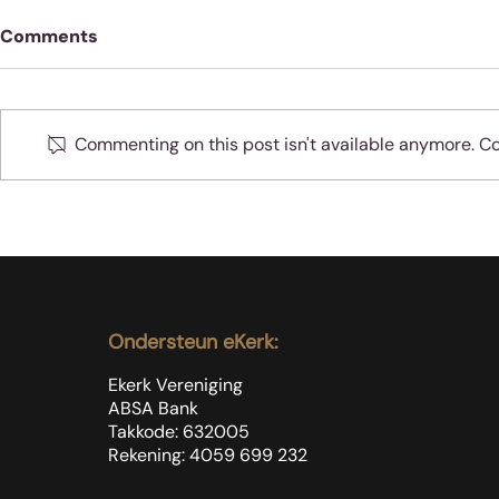
Comments
Commenting on this post isn't available anymore. Con
Wanneer Je
Die onpopulêrste
boodskap ooit: Word ‘n
voetewasser
Ondersteun eKerk:
Ekerk Vereniging
ABSA Bank
Takkode: 632005
Rekening: 4059 699
232