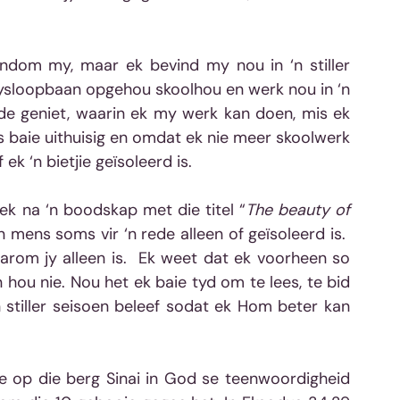
ndom my, maar ek bevind my nou in ‘n stiller 
wysloopbaan opgehou skoolhou en werk nou in ‘n 
rede geniet, waarin ek my werk kan doen, mis ek 
 baie uithuisig en omdat ek nie meer skoolwerk 
ek ‘n bietjie geïsoleerd is. 
ek na ‘n boodskap met die titel “
The beauty of 
n mens soms vir ‘n rede alleen of geïsoleerd is.  
rom jy alleen is.  Ek weet dat ek voorheen so 
n hou nie. Nou het ek baie tyd om te lees, te bid 
 stiller seisoen beleef sodat ek Hom beter kan 
 op die berg Sinai in God se teenwoordigheid 