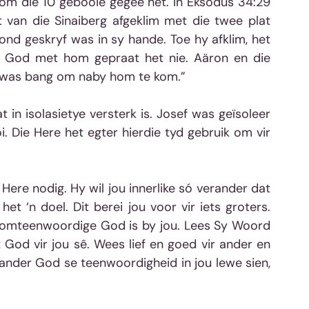
Hom die 10 gebooie gegee het. In Eksodus 34:29 
 van die Sinaiberg afgeklim met die twee plat 
ond geskryf was in sy hande. Toe hy afklim, het 
t God met hom gepraat het nie. Aäron en die 
en was bang om naby hom te kom.”
 in isolasietye versterk is. Josef was geïsoleer 
i. Die Here het egter hierdie tyd gebruik om vir 
ere nodig. Hy wil jou innerlike só verander dat 
 het ‘n doel. Dit berei jou voor vir iets groters. 
 alomteenwoordige God is by jou. Lees Sy Woord 
God vir jou sê. Wees lief en goed vir ander en 
 ander God se teenwoordigheid in jou lewe sien, 