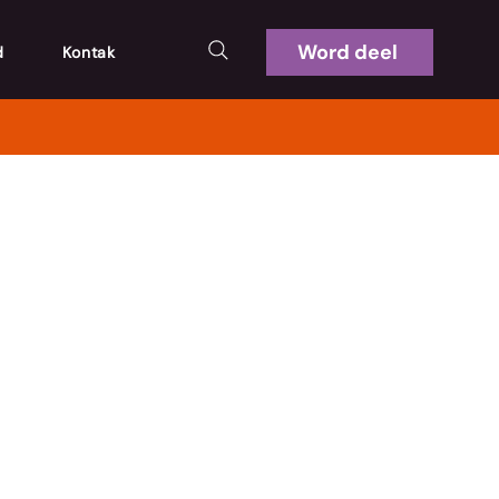
Word deel
d
Kontak