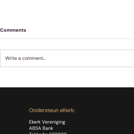
Comments
Write a comment...
Geloof werk nie soos
Moenie jube
vernis nie
dinge met 
gebeur nie
Ondersteun eKerk:
Ekerk Vereniging
ABSA Bank