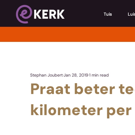
Tuis
Lui
Stephan Joubert
Jan 28, 2019
1 min read
Praat beter t
kilometer per