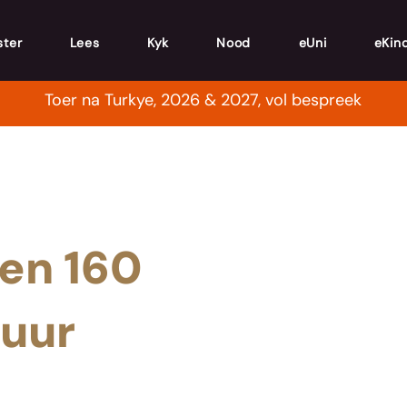
ster
Lees
Kyk
Nood
eUni
eKin
Toer na Turkye, 2026 & 2027, vol bespreek
een 160
 uur