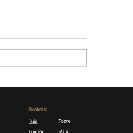
Koffie is nie genoeg nie
l as slegte
sondaars
Skakels:
Toere
Tuis
Luister
eUni