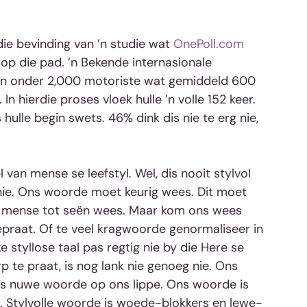
ie bevinding van ’n studie wat 
OnePoll.com
op die pad. ’n Bekende internasionale 
oen onder 2,000 motoriste wat gemiddeld 600 
n hierdie proses vloek hulle ’n volle 152 keer. 
hulle begin swets. 46% dink dis nie te erg nie, 
 van mense se leefstyl. Wel, dis nooit stylvol 
 nie. Ons woorde moet keurig wees. Dit moet 
r mense tot seën wees. Maar kom ons wees 
epraat. Of te veel kragwoorde genormaliseer in 
 styllose taal pas regtig nie by die Here se 
 te praat, is nog lank nie genoeg nie. Ons 
s nuwe woorde op ons lippe. Ons woorde is 
. Stylvolle woorde is woede-blokkers en lewe-