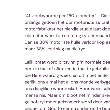
“41 vloekwoorde per 160 kilometer” - Dis d
onlangs gedoen het oor motoriste se taal 
motorfabrikaat het hierdie studie laat d
kilometer werk toe en terug ry per maand. I
Dan sê 38% motoriste hulle verloor kop as 
maar 38% voel sleg na die tyd.
Lelik praat word blitsvinnig ‘n normale deel
om kru taal of afkrakende taal te gebruik
die Here waardig wees, en dit moet ande
eerlik: ons almal het al ons monde verbyg
ons daaglikse woordeskat. Hoor weer, sulke
mense nie. Maar om bloot net minder skerp
geloofstyl moet gekenmerk word deur var
bedoel om God te eer en ander op te bou