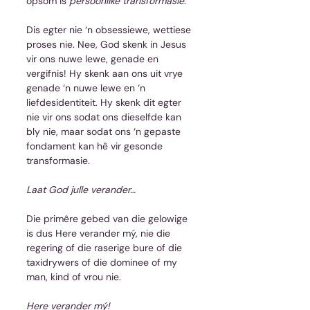
opsom is 
persoonlike transformasie
.
Dis egter nie ‘n obsessiewe, wettiese 
proses nie. Nee, God skenk in Jesus 
vir ons nuwe lewe, genade en 
vergifnis! Hy skenk aan ons uit vrye 
genade ‘n nuwe lewe en ‘n 
liefdesidentiteit. Hy skenk dit egter 
nie vir ons sodat ons dieselfde kan 
bly nie, maar sodat ons ‘n gepaste 
fondament kan hê vir gesonde 
transformasie.
Laat God julle verander…
Die primêre gebed van die gelowige 
is dus Here verander mý, nie die 
regering of die raserige bure of die 
taxidrywers of die dominee of my 
man, kind of vrou nie.
Here verander mý!