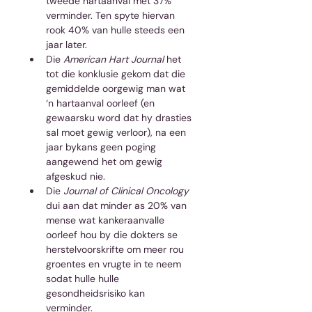
tweede hartaanval met 37% 
verminder. Ten spyte hiervan 
rook 40% van hulle steeds een 
jaar later.  
Die 
American Hart Journal
 het 
tot die konklusie gekom dat die 
gemiddelde oorgewig man wat 
‘n hartaanval oorleef (en 
gewaarsku word dat hy drasties 
sal moet gewig verloor), na een 
jaar bykans geen poging 
aangewend het om gewig 
afgeskud nie.  
Die 
Journal of Clinical Oncology
dui aan dat minder as 20% van 
mense wat kankeraanvalle 
oorleef hou by die dokters se 
herstelvoorskrifte om meer rou 
groentes en vrugte in te neem 
sodat hulle hulle 
gesondheidsrisiko kan 
verminder.  