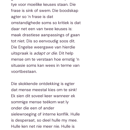
tye voor moeilike keuses staan. Die 
frase is sink of swem. Die boodskap 
agter so ‘n frase is dat 
omstandighede soms so kritiek is dat 
daar net een van twee keuses is: 
maak drastiese aanpassings of gaan 
tot niet. Dis so eenvoudig soos dit. 
Die Engelse weergawe van hierdie 
uitspraak is 
adapt or die
. Dit help 
mense om te verstaan hoe ernstig ‘n 
situasie soms kan wees in terme van 
voortbestaan.
Die skokkende ontdekking is egter 
dat mense meestal kies om te sink! 
Ek sien dit soveel keer wanneer ek 
sommige mense teëkom wat ly 
onder die een of ander 
sielewroeging of interne konflik. Hulle 
is desperaat, so deel hulle my mee. 
Hulle ken net nie meer nie. Hulle is 