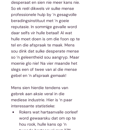
desperaat en sien nie meer kans nie. 
So ek reël dikwels vir sulke mense 
professionele hulp by ‘n gesagvolle 
beradingsinstituut met ‘n goeie 
reputasie. In sommige gevalle word 
daar selfs vir hulle betaal! Al wat 
hulle moet doen is om die foon op te 
tel en die afspraak te maak. Mens 
sou dink dat sulke desperate mense 
so ‘n geleentheid sou aangryp. Maar 
moenie glo nie! Na vier maande het 
slegs een of twee van al die mense 
gebel en ‘n afspraak gemaak!
Mens sien hierdie tendens van 
gebrek aan aksie veral in die 
mediese industrie. Hier is ‘n paar 
interessante statistieke: 
Rokers wat hartaanvalle oorleef 
word gewaarsku dat om op te 
hou rook, hulle kans op ‘n 