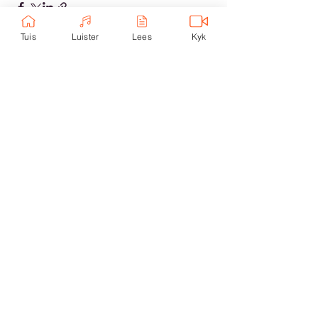
Tuis
Luister
Lees
Kyk
Recent Posts
See All
Comments