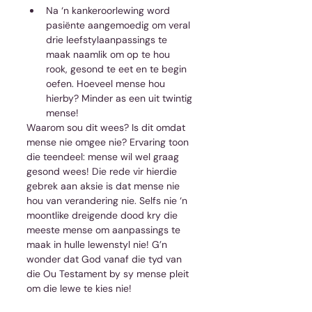
Na ‘n kankeroorlewing word 
pasiënte aangemoedig om veral 
drie leefstylaanpassings te 
maak naamlik om op te hou 
rook, gesond te eet en te begin 
oefen. Hoeveel mense hou 
hierby? Minder as een uit twintig 
mense! 
Waarom sou dit wees? Is dit omdat 
mense nie omgee nie? Ervaring toon 
die teendeel: mense wil wel graag 
gesond wees! Die rede vir hierdie 
gebrek aan aksie is dat mense nie 
hou van verandering nie. Selfs nie ‘n 
moontlike dreigende dood kry die 
meeste mense om aanpassings te 
maak in hulle lewenstyl nie! G’n 
wonder dat God vanaf die tyd van 
die Ou Testament by sy mense pleit 
om die lewe te kies nie!