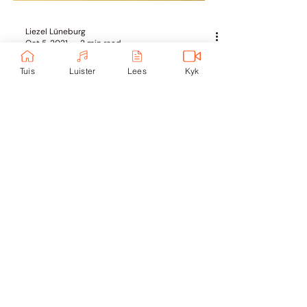
Tuis
Luister
Lees
Kyk
Liezel Lüneburg
Oct 5, 2021
2 min read
My Lewe
Verlies en die menslike
toestand