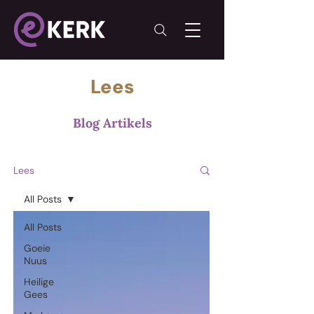
Lees
Blog Artikels
Lees
All Posts
All Posts
Goeie
Nuus
Heilige
Gees