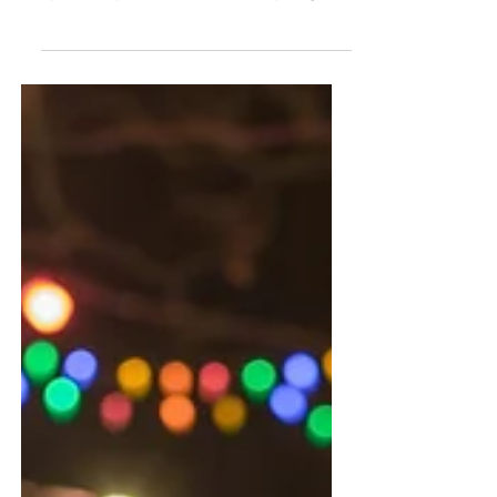
swaarkry
Gedurende ‘n tyd van verandering,
aanpassing, besigwees en ‘n ou infeksietjie
op die koop toe, was Gerard Kelly se gedig
“Furnace” vir my persoonlik ‘n tydige
herinnering. “In your furnace, my faith is
formed.” Wat ’n wonderlike troos is dit nie!
Ek het ‘n liefdevolle, alwyse, magtige
hemelse Vader, wat ‘n oog oor my hou,
terwyl ek in die smeltkroes van ‘n krisistyd
is. Hy weet hoeveel ek kan vat, hoeveel
“hitte” nodig is om my geloof te suiwer
sodat ek sterker en wyser ander