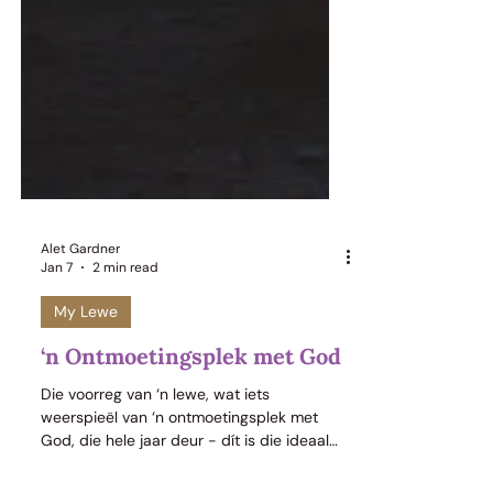
Alet Gardner
Jan 7
2 min read
My Lewe
‘n Ontmoetingsplek met God
Die voorreg van ‘n lewe, wat iets
weerspieël van ‘n ontmoetingsplek met
God, die hele jaar deur - dít is die ideaal