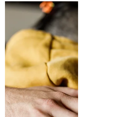
Goeie Nuus
God trek nie klipharde
strepies nie
“Die mens se dae is vasgestel, U het die
getal van sy jare bepaal. U het dit neergelê
en hy kan dit nie oorskry nie.” So sê Job in
Job 14:5. Nee, dit is nie een of ander
Bybelse leerstuk, wat Job hier uitspel nie.
Inteendeel! Hy is in hoofstuk 14 besig om
God aan te kla. Hy meen God is
onregverdig, want Hy het blykbaar een of
ander onwrikbare plan in plek, waarvan
Job die slagoffer is. Job voel hy is soos ’n
marionet aan ’n toutjie in God se hande. Dit
lyk vir hom of God doen