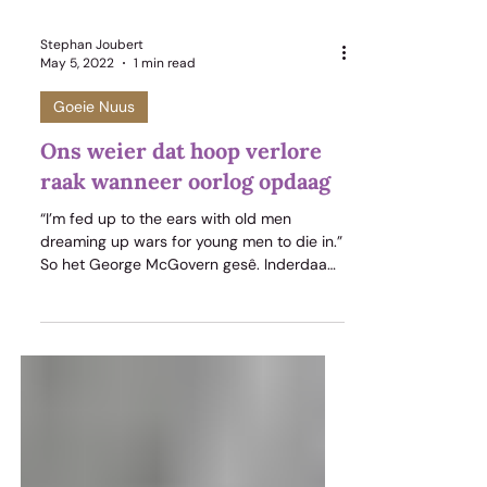
Stephan Joubert
May 5, 2022
1 min read
Goeie Nuus
Ons weier dat hoop verlore
raak wanneer oorlog opdaag
“I’m fed up to the ears with old men
dreaming up wars for young men to die in.”
So het George McGovern gesê. Inderdaad!
Ons harte skeur as ons sien watter