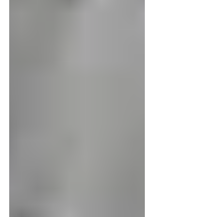
wreedhede in die Oekraïne gepleeg word.
Niemand is ooit wenners, wanneer oorlog
uitbreek nie. Die grootste verloorders is
uiteindelik al die onskuldiges, wat in die
kruisvuur beland. Dit herinner my aan die
tragiese woorde van Openbaring 18:22-24,
wat vertel hoedat oorlog alle skoonheid
vernietig.