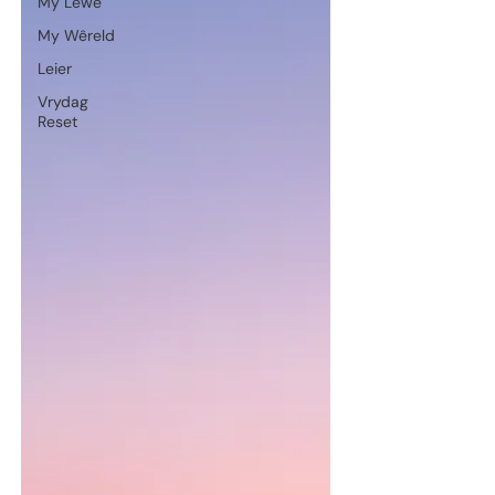
My Lewe
My Wêreld
Leier
Vrydag
Reset