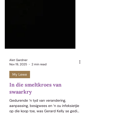
Alet Gardner
Nov 19, 2025
2 min read
My Lewe
In die smeltkroes van