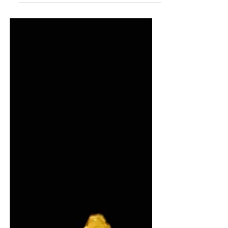
en hierdie ideaal begin by die tyd, wat ek
alleen in Sy teenwoordigheid deurbring.
Stiltetyd is die wonderlike voorreg van
alleentyd aan die voete van my Vader, op
uitnodiging van Jesus self. Dis hier waar Hy
Sy Woord vir my oopbreek, waar ek Hom
beter leer ken. Dis hier waar ek kan luister
na die sagte stem van die Heilige Gees,
herinner word aan die woorde, di