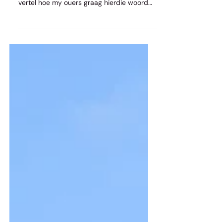
“Ons los die ligte aan vir jou.” Onlangs het
ek ‘n kolom, wat ek behartig in die Beeld,
vertel hoe my ouers graag hierdie woord
vir my gesê het as ek in die aand
uitgegaan het. Trouens, dit was ’n normale
opmerking in my ouerhuis. Hulle het dit ook
gedoen. Elke slag wanneer ek tuis gekom
het, was die ligte aan. Later het my vrou en
ek dit ook spontaan vir ons kinders gesê en
dit gedoen. My vrou sê dit nou nog vir my
as ek in die aande iewers moet gaan praat.