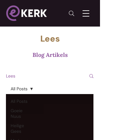
Lees
Blog Artikels
Lees
All Posts
All Posts
Goeie
Nuus
Heilige
Gees