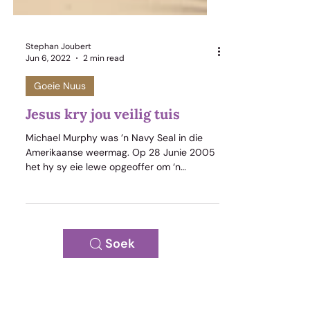
Stephan Joubert
Jun 6, 2022
2 min read
Goeie Nuus
Jesus kry jou veilig tuis
Michael Murphy was ’n Navy Seal in die
Amerikaanse weermag. Op 28 Junie 2005
het hy sy eie lewe opgeoffer om ‘n
medesoldaat, Marcus Luttrell, se lewe te
red, toe hulle deur 40 Taliban soldate in
Afghanistanvasgekeer is. Op 13 Julie is hy in