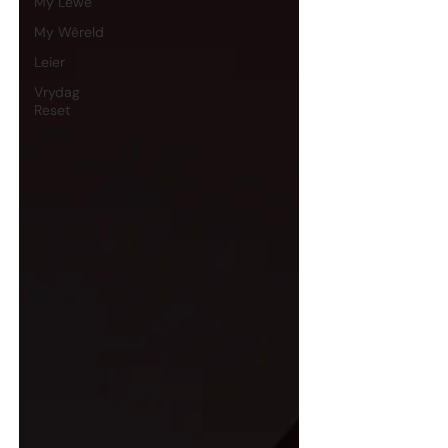
My Lewe
My Wêreld
Leier
Vrydag
Reset