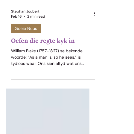
Stephan Joubert
Feb 16
2 min read
Goeie Nuus
Oefen die regte kyk in
William Blake (1757-1827) se bekende
woorde: “As a man is, so he sees,” is
tydloos waar. Ons sien altyd wat ons
verwag om te sien. Die lense van ons hart
en ons verstand bepaal hoe ons kyk. Dit
bepaal ook wat ons eerste raakkyk. As
moeilikheid en slegte nuus op die
voorgrond van ons lewe is, gaan ons dit
eerste raaksien. En andersom. Dit vra ’n
nuwe hart om anders te kyk en anders te
sien. Vra gerus vir Paulus. Toe hy in
Handelinge 9 in Jesus op die pad na