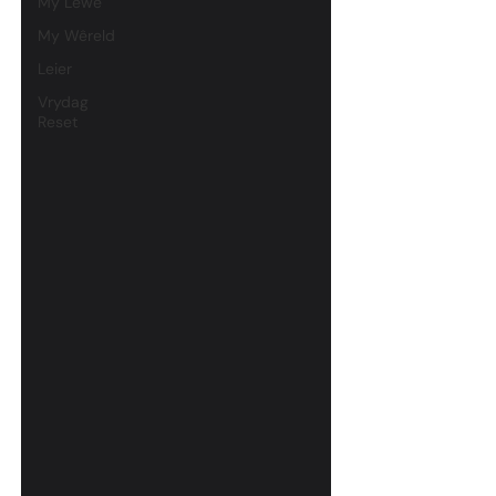
My Lewe
My Wêreld
Leier
Vrydag
Reset