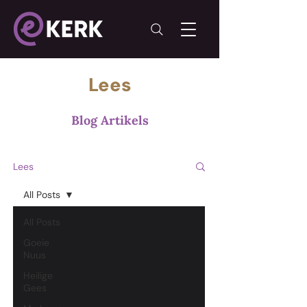
Lees
Blog Artikels
Lees
All Posts
All Posts
Goeie
Nuus
Heilige
Gees