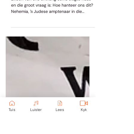
My Lewe
Hoe hanteer ons slegte nuus?
Elkeen van ons ontvang soms slegte nuus
en die groot vraag is: Hoe hanteer ons dit?
Nehemia, ŉ Judese amptenaar in die
Persiese...
Tuis
Luister
Lees
Kyk