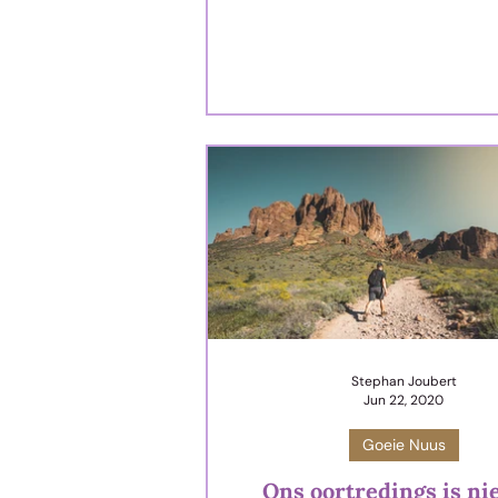
mense ronddra, h
Stephan Joubert
Jun 22, 2020
Goeie Nuus
Ons oortredings is ni