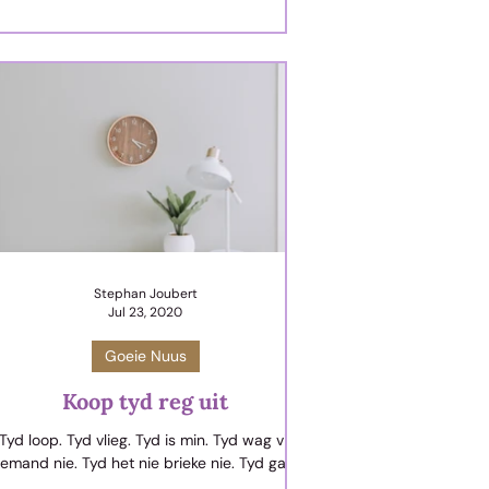
ar dit nie jeuk nie. As jy sommer vinnig aan
 paar mense en situasies kan dink wat jou eie
mperatuur in sulke rooi knoppiesones injaag,
dan weet jy jy kort meer geduld.
Stephan Joubert
Jul 23, 2020
Goeie Nuus
Koop tyd reg uit
Tyd loop. Tyd vlieg. Tyd is min. Tyd wag vir
iemand nie. Tyd het nie brieke nie. Tyd gaan
vinnig verby…