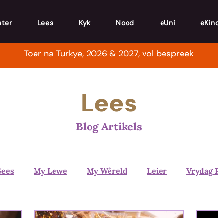
ster
Lees
Kyk
Nood
eUni
eKin
Toer na Turkye, 2026 & 2027, vol bespreek
Lees
Blog Artikels
Gees
My Lewe
My Wêreld
Leier
Vrydag 