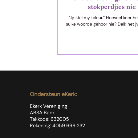
stokperdjies nie
“Jy stel my teleur.” Hoeveel keer het jy nie al
sulke woorde gehoor nie? Dalk het jy 
gebruik. Wel, ons almal doen dit me
stel Hom teleur. Ons breek sy hart.
goeie nuus is dat Hy dit lankal verre
weet alles van ons af, ook dat ons
weer iewers op die pad vorentoe in
sal laat. Die Here weet ons is net m
ja teenoor Hom nie aldag ja is 
Ondersteun eKerk:
Ekerk Vereniging
ABSA Bank
Takkode: 632005
Rekening: 4059 699
232