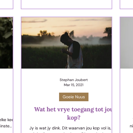
wa
’n
te
Stephan Joubert
Mar 15, 2021
Goeie Nuus
Wat het vrye toegang tot jou
kop?
elke keer
inste
n
Jy is wat jy dink. Dit waarvan jou kop vol is, lek
oor ander