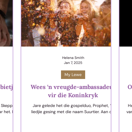
Helena Smith
Jan 7, 2025
My Lewe
bietjie
Wees ‘n vreugde-ambassadeur
O
vir die Koninkryk
e Skepper
Jare gelede het die gospelduo, Prophet, ‘n
He
ar het. Hy
liedjie gesing met die naam Suurtier. Aan die
va
 aanmekaar
begin van die musiekvideo sien ‘n mens die
l
y my lewe
kerkgang
w
te trek.
me