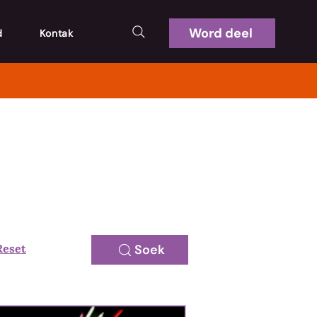
Word deel
d
Kontak
Reset
Soek