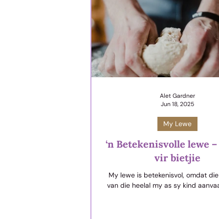
Alet Gardner
Jun 18, 2025
My Lewe
‘n Betekenisvolle lewe – 
vir bietjie
My lewe is betekenisvol, omdat di
van die heelal my as sy kind aanva
het my kunstig in die moederskoot
geweef, ‘n droom gehad vir hoe H
wil gebruik om ander na Hom toe 