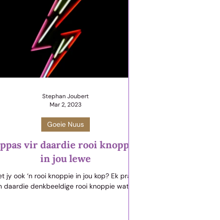
Stephan Joubert
Mar 2, 2023
Goeie Nuus
ppas vir daardie rooi knoppie
in jou lewe
t jy ook ‘n rooi knoppie in jou kop? Ek praat
n daardie denkbeeldige rooi knoppie wat jou
aat ontplof van woede, wanneer dit gedruk
ord? Daardie rooi knoppie gaan soms af as
nse op jou senuwees werk. Of as hulle krap