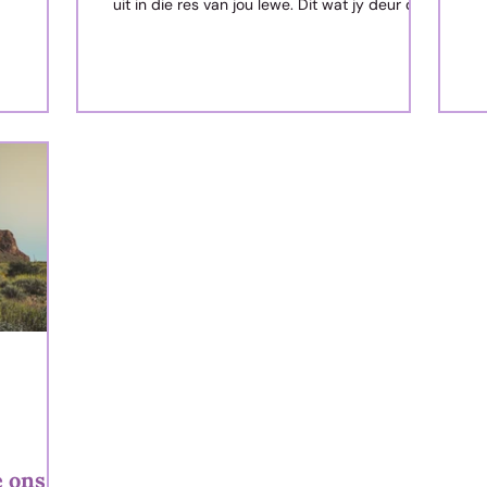
uit in die res van jou lewe. Dit wat jy deur die
hekke van jou kop inlaat en daar verwelkom,
bepaal jou denke, jou emosies, jou perspesies,
en jou gedrag. Terloops, jou gedagtes gebeur
teen ‘n verbysterende spoed. Impulse word
van een senuwee-eindpunt na die ander in die
brein teen snelhede van oor die 300 km/s
oorgedra.
e ons