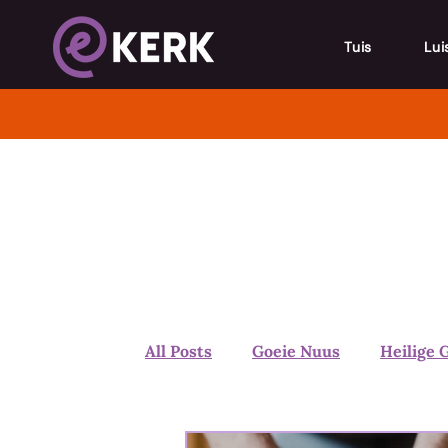
Tuis
Lui
All Posts
Goeie Nuus
Heilige 