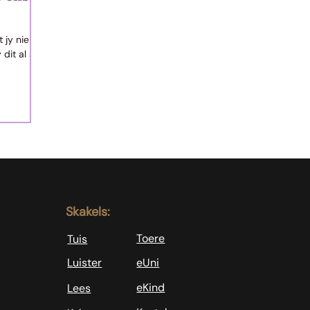
dit al self
t God. Ons
 Maar die
ken het. Hy
 Hom maar
 die steek
ense wie se
nie.
Skakels:
Toere
Tuis
Luister
eUni
eKind
Lees