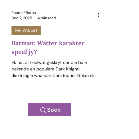
Roedolf Botha
Dec 2, 2025
4 min read
My Wêreld
Batman: Watter karakter
speel jy?
Ek het al heelwat geskryf oor die baie
bekende en populêre Dark Knight-
fliektrilogie waarvan Christopher Nolan die
regisseur is. Hierdie drie flieks openbaar
merkwaardige diep menslike en Bybelse
insigte vir ‘n superheldprent. Een stukkie
wysheid wat egter onlangs op my
neergedaal het, kom uit die tweede fliek,
Soek
The Dark Knight. Hierdie fliek is uiters ryk