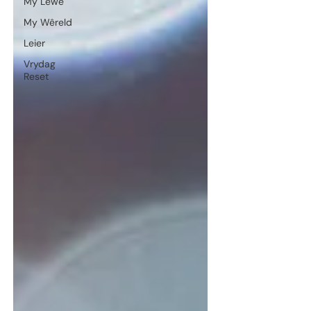
My Lewe
My Wêreld
Leier
Vrydag
Reset