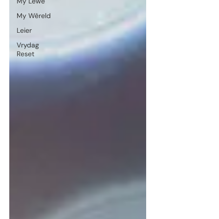
My Lewe
My Wêreld
Leier
Vrydag
Reset