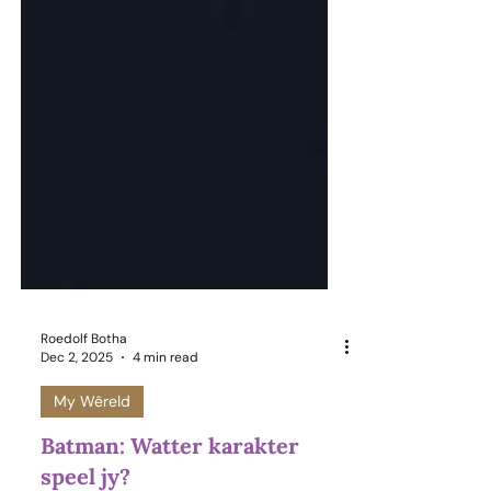
Roedolf Botha
Dec 2, 2025
4 min read
My Wêreld