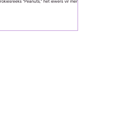
trokiesreeks “Peanuts,” het iewers vir mense
gevra om die volgende tipe vrae te
beantwoord: Noem...