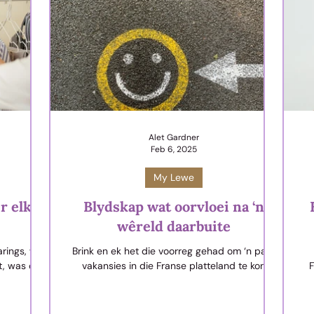
Alet Gardner
Feb 6, 2025
My Lewe
r elke
Blydskap wat oorvloei na ‘n
wêreld daarbuite
rings, wat
Brink en ek het die voorreg gehad om ‘n paar
et, was om
vakansies in die Franse platteland te kon
F
e van die
deurbring. Op pad tussen Laguépie en die
re
houd. Die
plaashuis wa
winkel