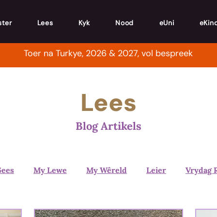
ster
Lees
Kyk
Nood
eUni
eKin
Toer na Turkye, 2026 & 2027, vol bespreek
Lees
Blog Artikels
Gees
My Lewe
My Wêreld
Leier
Vrydag 