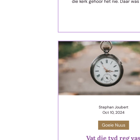
die kerk gehoor het nie. Daar wa
ander mense wat dit namens haar g
volgens...
Stephan Joubert
Oct 10, 2024
Goeie Nuus
Vat die tyd reg va