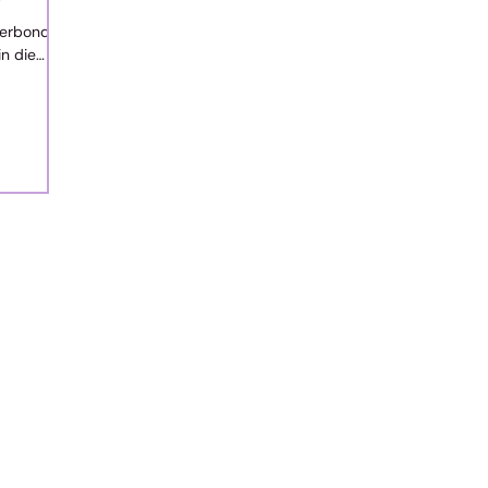
verbonde
in die
 Europa