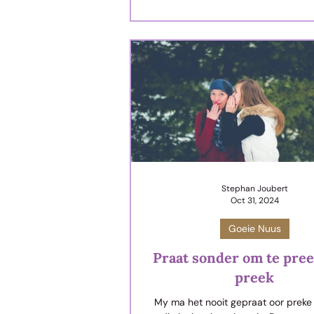
uitgestap, vol selfvertroue, en na d
trots kom vertel: “Ek het die werk
Stephan Joubert
Oct 31, 2024
Goeie Nuus
Praat sonder om te preek
preek
My ma het nooit gepraat oor preke 