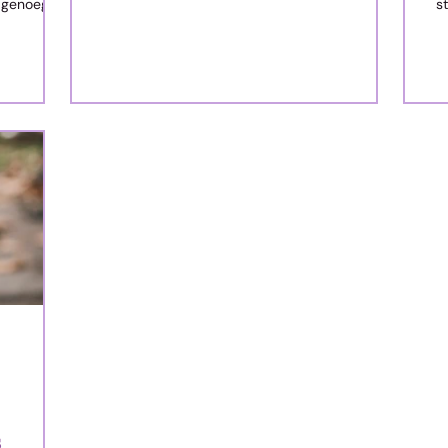
s genoeg
s
geestesoog twee mense, wat gemoedelik
edoen het,
saam stap, nie te vinnig nie. Hulle gesels lekker,
maar daar is ook gemaklike stiltes. In Genesis
lees ons van ‘n man met die naam Henog.
Henog het 365 jaar oud geword. Ons lees dat
hy welbehaaglik was vir God en dat hy God se
goedkeuring weggedra het. In die Engelse NIV
lees ons in Genesis 3:23: “Enoch walked
s