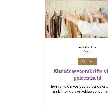
Alet Gardner
Mar 4
My Lewe
Kleredragvoorskrifte vi
geleentheid
Een van die mees bevredigende erva
Brink in sy klerewinkeldae gehad h
‘n jongman te adviseer in die keus
regte uitrusting vir ‘n werksonder
jongman het kiertsregop by die 