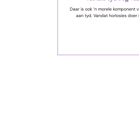
Daar is ook ‘n morele komponent 
aan tyd. Vandat horlosies doer 
veertiende eeu in kerktorings in
aangebring is, het...