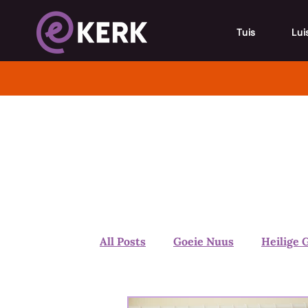
Tuis
Lui
All Posts
Goeie Nuus
Heilige 