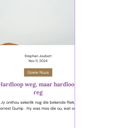
Stephan Joubert
Nov 11, 2024
Goeie Nuus
Hardloop weg, maar hardloop
reg
Jy onthou sekerlik nog die bekende fliek,
orrest Gump . Hy was mos die ou, wat ook
goor die VSA gehardloop het. Gedurig het hy
vir...