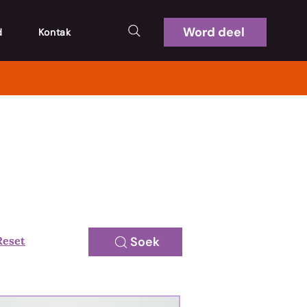
Word deel
d
Kontak
Reset
Soek