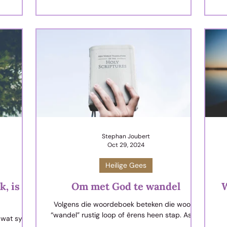
ie tyd met
 gekry!”
Stephan Joubert
Oct 29, 2024
Heilige Gees
, is ’n
Om met God te wandel
W
Volgens die woordeboek beteken die woord
“wandel” rustig loop of êrens heen stap. As ek
wat sy in
die woord “wandel” hoor, sien ek in my