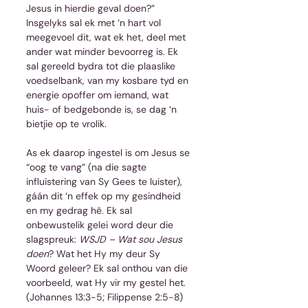
Jesus in hierdie geval doen?” 
Insgelyks sal ek met ‘n hart vol 
meegevoel dit, wat ek het, deel met 
ander wat minder bevoorreg is. Ek 
sal gereeld bydra tot die plaaslike 
voedselbank, van my kosbare tyd en 
energie opoffer om iemand, wat 
huis- of bedgebonde is, se dag ‘n 
bietjie op te vrolik. 
As ek daarop ingestel is om Jesus se 
“oog te vang” (na die sagte 
influistering van Sy Gees te luister), 
gáán dit ‘n effek op my gesindheid 
en my gedrag hê. Ek sal 
onbewustelik gelei word deur die 
slagspreuk: 
WSJD – Wat sou Jesus 
doen
? Wat het Hy my deur Sy 
Woord geleer? Ek sal onthou van die 
voorbeeld, wat Hy vir my gestel het. 
(Johannes 13:3-5; Filippense 2:5-8)