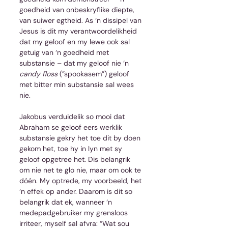
goedheid van onbeskryflike diepte, 
van suiwer egtheid. As ‘n dissipel van 
Jesus is dit my verantwoordelikheid 
dat my geloof en my lewe ook sal 
getuig van ‘n goedheid met 
substansie – dat my geloof nie ‘n 
candy floss
 (”spookasem”) geloof 
met bitter min substansie sal wees 
nie. 
Jakobus verduidelik so mooi dat 
Abraham se geloof eers werklik 
substansie gekry het toe dit by doen 
gekom het, toe hy in lyn met sy 
geloof opgetree het. Dis belangrik 
om nie net te glo nie, maar om ook te 
dóén. My optrede, my voorbeeld, het 
‘n effek op ander. Daarom is dit so 
belangrik dat ek, wanneer ‘n 
medepadgebruiker my grensloos 
irriteer, myself sal afvra: “Wat sou 