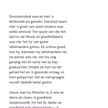
Grootwordtyd was ek met ‘n 
liefdevolle pa geseën. Etenstyd saam 
met ‘n gesin van sewe kinders was 
selde stresvol. Ten spyte van die feit 
dat hy nie fênsie en gesofistikeerd 
was nie, het hy van goeie 
tafelmaniere gehou. Ek onthou goed 
hoe hy, wanneer my tafelmaniere nie 
na wense was nie, net my oog 
gevang het en soms net sy kop 
geskud het. Omdat ek hom so lief 
gehad het en ‘n gesonde ontsag vir 
hom gehad het, het ek met graagte 
myself dadelik beter gedra. 
Jesus, wat my Meester is, in wie se 
diens ek staan, is goedheid 
verpersoonlik. Hy het Sy Vader se 
goedheid kom demonstreer – ‘n 