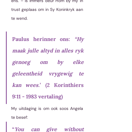
ens. – is immers deur Hom by my in 
trust geplaas om in Sy Koninkryk aan 
te wend.
Paulus herinner ons: 
“Hy 
maak julle altyd in alles ryk 
genoeg om by elke 
geleentheid vrygewig te 
kan wees.”
 (2 Korinthiers 
9:11 - 1983 vertaling) 
My uitdaging is om ook soos Angela 
te besef: 
“
You can give without 