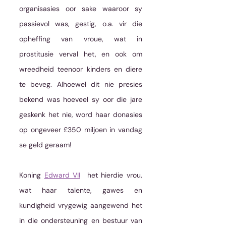
organisasies oor sake waaroor sy 
passievol was, gestig, o.a. vir die 
opheffing van vroue, wat in 
prostitusie verval het, en ook om 
wreedheid teenoor kinders en diere 
te beveg. Alhoewel dit nie presies 
bekend was hoeveel sy oor die jare 
geskenk het nie, word haar donasies 
op ongeveer £350 miljoen in vandag 
se geld geraam!
Koning 
Edward VII
  het hierdie vrou, 
wat haar talente, gawes en 
kundigheid vrygewig aangewend het 
in die ondersteuning en bestuur van 