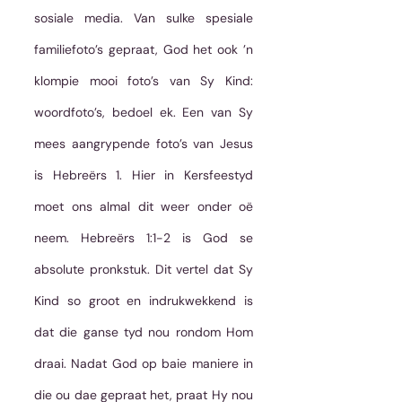
sosiale media. Van sulke spesiale 
familiefoto’s gepraat, God het ook ’n 
klompie mooi foto’s van Sy Kind: 
woordfoto’s, bedoel ek. Een van Sy 
mees aangrypende foto’s van Jesus 
is Hebreërs 1. Hier in Kersfeestyd 
moet ons almal dit weer onder oë 
neem. Hebreërs 1:1-2 is God se 
absolute pronkstuk. Dit vertel dat Sy 
Kind so groot en indrukwekkend is 
dat die ganse tyd nou rondom Hom 
draai. Nadat God op baie maniere in 
die ou dae gepraat het, praat Hy nou 