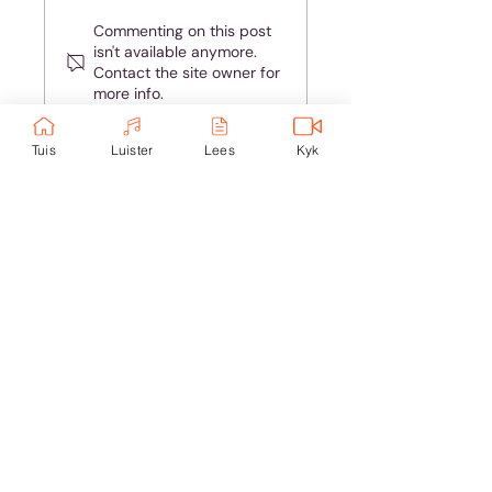
Almal hou van
Commenting on this post
teleurgesteld
isn't available anymore.
wees - maar jy is
Contact the site owner for
nie almal nie!
more info.
Tuis
Luister
Lees
Kyk
Ondersteun eKerk:
Ekerk Vereniging
ABSA Bank
Takkode: 632005
Rekening:
4059 699
232
Epos:
info@ekerk.org
Skakels: