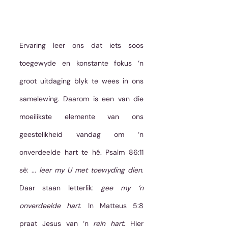
Ervaring leer ons dat iets soos 
toegewyde en konstante fokus ‘n 
groot uitdaging blyk te wees in ons 
samelewing. Daarom is een van die 
moeilikste elemente van ons 
geestelikheid vandag om ‘n 
onverdeelde hart te hê. Psalm 86:11 
sê: ... 
leer my U met toewyding dien
. 
Daar staan letterlik: 
gee my ‘n 
onverdeelde hart
. In Matteus 5:8 
praat Jesus van ‘n 
rein hart
. Hier 