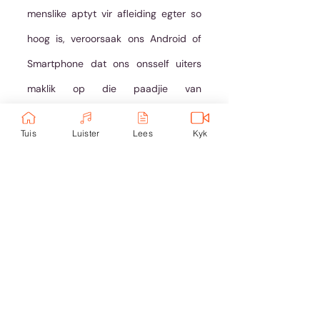
menslike aptyt vir afleiding egter so 
hoog is, veroorsaak ons Android of 
Smartphone dat ons onsself uiters 
maklik op die paadjie van 
afleibaarheid begewe. Daarom sukkel 
Tuis
Luister
Lees
Kyk
ons om ons aandag te fokus.
Daar is niks fout met tegnologie as 
sulks nie. Tegnologie is bloot ‘n 
verlengstuk van ons interaksie met 
die kultuur en dit hou geweldige 
voordele in. Saam met tegnologie en 
nuwe voordele gaan egter ook nuwe 