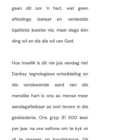
gaan dit oor ‘n hart, wat geen 
afleidings toelaat en verdeelde 
lojaliteite koester nie, maar slegs één 
ding wil en dis die wil van God.
Hoe moeilik is dit nie juis vandag nie! 
Danksy tegnologiese ontwikkeling en 
die verslawende aard van die 
menslike hart is ons as mense meer 
aandagafleibaar as ooit tevore in die 
geskiedenis. Ons gryp 81 500 keer 
per jaar na ons selfone om te kyk vir 
of te reageer op boodskappe. Dit 