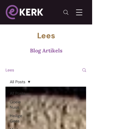
Lees
Blog Artikels
Lees
All Posts
All Posts
Goeie
Nuus
Heilige
Gees