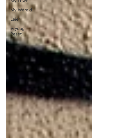
My Lewe
My Wêreld
Leier
Vrydag
Reset