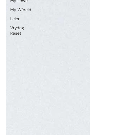
My Lewe
My Wêreld
Leier
Vrydag
Reset