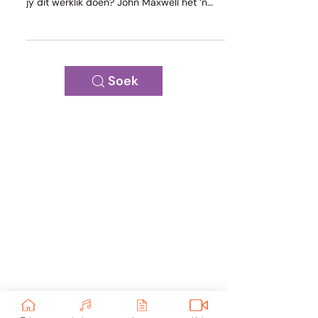
Drome beweeg ons na vore
Wat is jou droom? Kan jy dit in jou leeftyd
bereik? Jy hoop jy sal dit bereik, maar sal
jy dit werklik doen? John Maxwell het ‘n
boek oor drome geskryf.
Soek