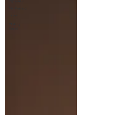
My Lewe
My Wêreld
Leier
Vrydag
Reset