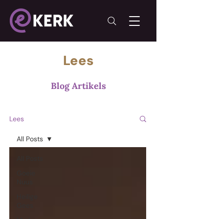
Lees
Blog Artikels
Lees
All Posts
All Posts
Goeie
Nuus
Heilige
Gees