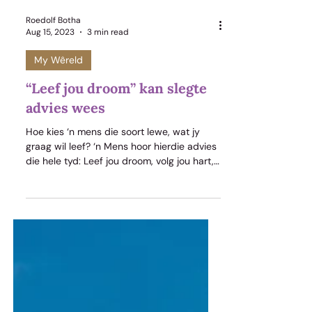
Roedolf Botha
Aug 15, 2023
3 min read
My Wêreld
“Leef jou droom” kan slegte
advies wees
Hoe kies ‘n mens die soort lewe, wat jy
graag wil leef? ‘n Mens hoor hierdie advies
die hele tyd: Leef jou droom, volg jou hart,
besluit vir