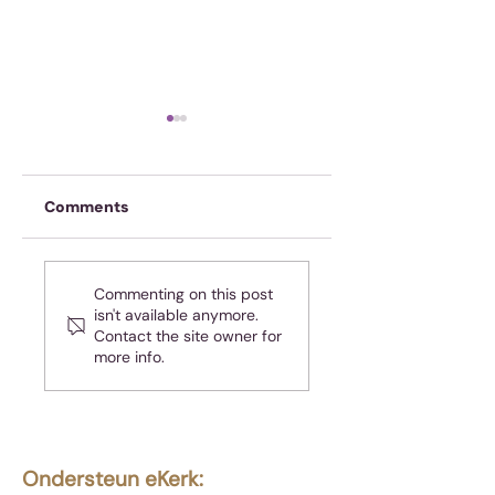
Comments
Oefen jou geheue
Almal hou van
Commenting on this post
teleurgesteld
isn't available anymore.
wees - maar jy is
Contact the site owner for
nie almal nie!
more info.
Ondersteun eKerk: