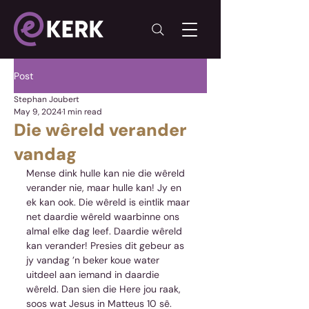
Post
Stephan Joubert
May 9, 2024
1 min read
Die wêreld verander
vandag
Mense dink hulle kan nie die wêreld 
verander nie, maar hulle kan! Jy en 
ek kan ook. Die wêreld is eintlik maar 
net daardie wêreld waarbinne ons 
almal elke dag leef. Daardie wêreld 
kan verander! Presies dit gebeur as 
jy vandag ’n beker koue water 
uitdeel aan iemand in daardie 
wêreld. Dan sien die Here jou raak, 
soos wat Jesus in Matteus 10 sê.