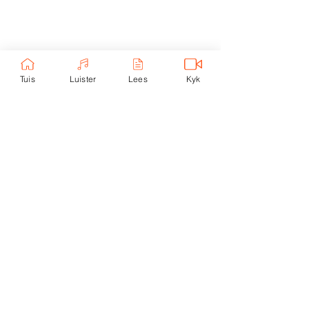
Ekerk Vereniging
ABSA Bank
Takkode: 632005
Rekening:
4059 699
232
Tuis
Luister
Lees
Kyk
Epos:
info@ekerk.org
Skakels:
Tuis
Toere
eUni
Luister
Lees
eKind
Kontak
Kyk
Nood
Privaatheidsbeleid