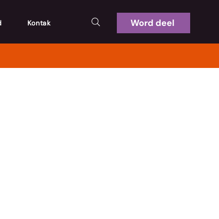
Word deel
d
Kontak