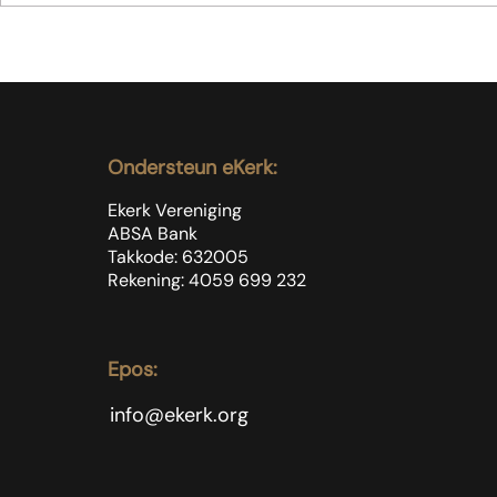
Koffie is n
Moenie jubel as slegte
dinge met sondaars
gebeur nie
Ondersteun eKerk:
Ekerk Vereniging
ABSA Bank
Takkode: 632005
Rekening: 4059 699
232
Epos:
info@ekerk.org