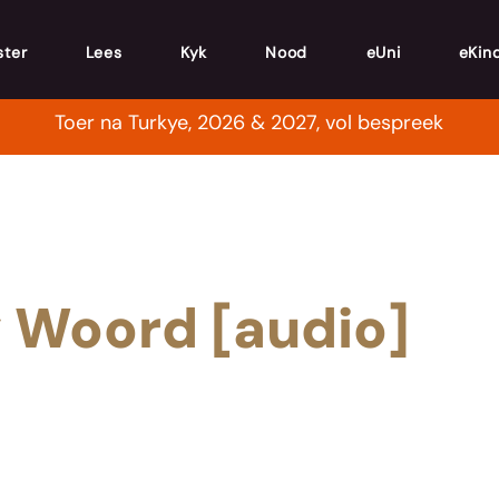
ster
Lees
Kyk
Nood
eUni
eKin
Toer na Turkye, 2026 & 2027, vol bespreek
y Woord [audio]