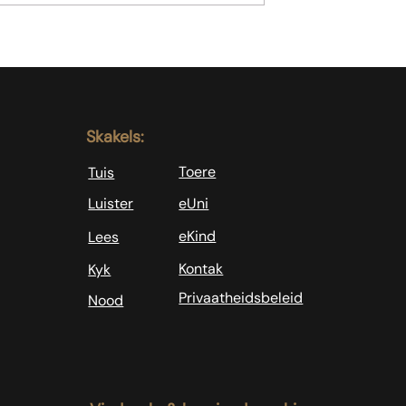
ie genoeg nie
Skakels:
Toere
Tuis
Luister
eUni
eKind
Lees
Kontak
Kyk
Privaatheidsbeleid
Nood