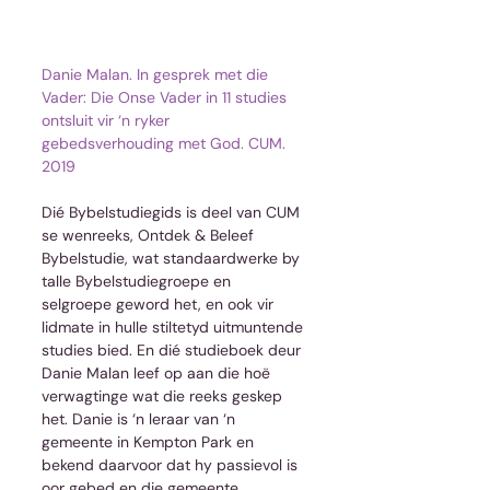
Danie Malan. In gesprek met die 
Vader: Die Onse Vader in 11 studies 
ontsluit vir ‘n ryker 
gebedsverhouding met God. CUM. 
2019
Dié Bybelstudiegids is deel van CUM 
se wenreeks, Ontdek & Beleef 
Bybelstudie, wat standaardwerke by 
talle Bybelstudiegroepe en 
selgroepe geword het, en ook vir 
lidmate in hulle stiltetyd uitmuntende 
studies bied. En dié studieboek deur 
Danie Malan leef op aan die hoë 
verwagtinge wat die reeks geskep 
het. Danie is ‘n leraar van ‘n 
gemeente in Kempton Park en 
bekend daarvoor dat hy passievol is 
oor gebed en die gemeente.