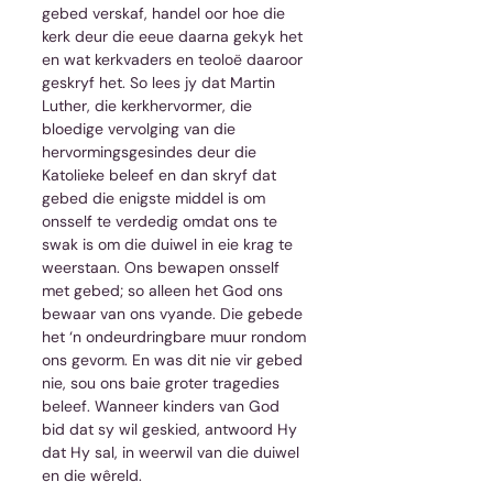
gebed verskaf, handel oor hoe die 
kerk deur die eeue daarna gekyk het 
en wat kerkvaders en teoloë daaroor 
geskryf het. So lees jy dat Martin 
Luther, die kerkhervormer, die 
bloedige vervolging van die 
hervormingsgesindes deur die 
Katolieke beleef en dan skryf dat 
gebed die enigste middel is om 
onsself te verdedig omdat ons te 
swak is om die duiwel in eie krag te 
weerstaan. Ons bewapen onsself 
met gebed; so alleen het God ons 
bewaar van ons vyande. Die gebede 
het ‘n ondeurdringbare muur rondom 
ons gevorm. En was dit nie vir gebed 
nie, sou ons baie groter tragedies 
beleef. Wanneer kinders van God 
bid dat sy wil geskied, antwoord Hy 
dat Hy sal, in weerwil van die duiwel 
en die wêreld.