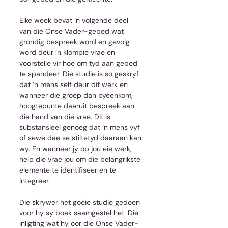
Elke week bevat ‘n volgende deel 
van die Onse Vader-gebed wat 
grondig bespreek word en gevolg 
word deur ‘n klompie vrae en 
voorstelle vir hoe om tyd aan gebed 
te spandeer. Die studie is so geskryf 
dat ‘n mens self deur dit werk en 
wanneer die groep dan byeenkom, 
hoogtepunte daaruit bespreek aan 
die hand van die vrae. Dit is 
substansieel genoeg dat ‘n mens vyf 
of sewe dae se stiltetyd daaraan kan 
wy. En wanneer jy op jou eie werk, 
help die vrae jou om die belangrikste 
elemente te identifiseer en te 
integreer.
Die skrywer het goeie studie gedoen 
voor hy sy boek saamgestel het. Die 
inligting wat hy oor die Onse Vader-