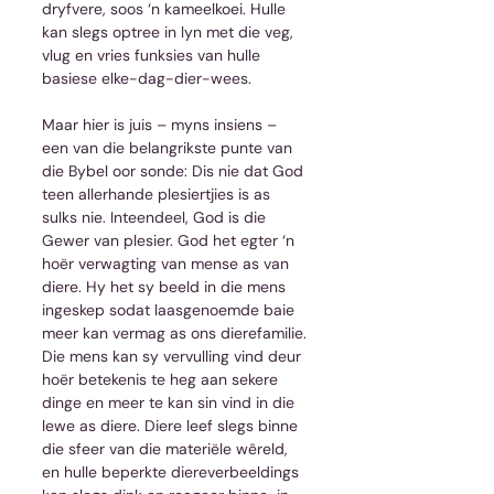
dryfvere, soos ‘n kameelkoei. Hulle 
kan slegs optree in lyn met die veg, 
vlug en vries funksies van hulle 
basiese elke-dag-dier-wees.
Maar hier is juis – myns insiens – 
een van die belangrikste punte van 
die Bybel oor sonde: Dis nie dat God 
teen allerhande plesiertjies is as 
sulks nie. Inteendeel, God is die 
Gewer van plesier. God het egter ‘n 
hoër verwagting van mense as van 
diere. Hy het sy beeld in die mens 
ingeskep sodat laasgenoemde baie 
meer kan vermag as ons dierefamilie. 
Die mens kan sy vervulling vind deur 
hoër betekenis te heg aan sekere 
dinge en meer te kan sin vind in die 
lewe as diere. Diere leef slegs binne 
die sfeer van die materiële wêreld, 
en hulle beperkte diereverbeeldings 