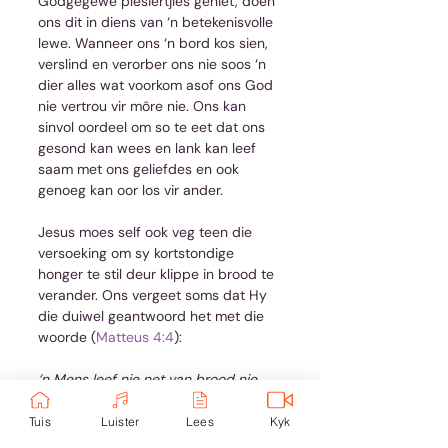
Godgegewe plesiertjies geniet, doen 
ons dit in diens van ‘n betekenisvolle 
lewe. Wanneer ons ‘n bord kos sien, 
verslind en verorber ons nie soos ‘n 
dier alles wat voorkom asof ons God 
nie vertrou vir môre nie. Ons kan 
sinvol oordeel om so te eet dat ons 
gesond kan wees en lank kan leef 
saam met ons geliefdes en ook 
genoeg kan oor los vir ander.
Jesus moes self ook veg teen die 
versoeking om sy kortstondige 
honger te stil deur klippe in brood te 
verander. Ons vergeet soms dat Hy 
die duiwel geantwoord het met die 
woorde (
Matteus 4:4
):
‘n Mens leef nie net van brood nie 
maar van elke woord wat uit die 
mond van God kom.
Tuis
Luister
Lees
Kyk