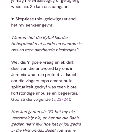
jy mag nie wraaksugtig of geldgierig 
wees nie. So kan ons aangaan.
‘n Skeptiese (nie-gelowige) vriend 
het my eenkeer gevra:
Waarom het die Bybel hierdie 
beheptheid met sonde en waarom is 
ons so teen allerhande plesiertjies?
Wel, dis ‘n goeie vraag en ek dink 
deel van die antwoord kry ons in 
Jeremia waar die profeet vir Israel 
oor die vingers raps omdat hulle 
spiritualiteit gedryf was teen blote 
kortstondige impulse en begeertes. 
God sê die volgende (
2:23-24
):
Hoe kan jy dan sê: “Ek het my nie 
verontreinig nie, ek het nie die Baäls 
gedien nie”? Kyk hoe het jy jou gedra 
in die Hinnomdal. Besef tog wat jy 