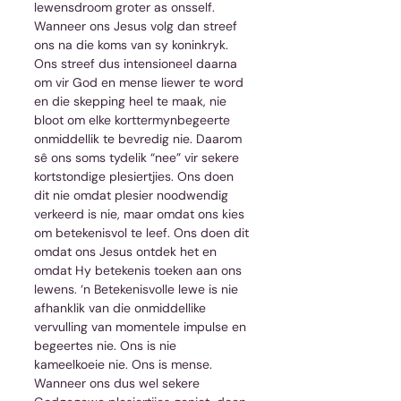
lewensdroom groter as onsself. 
Wanneer ons Jesus volg dan streef 
ons na die koms van sy koninkryk. 
Ons streef dus intensioneel daarna 
om vir God en mense liewer te word 
en die skepping heel te maak, nie 
bloot om elke korttermynbegeerte 
onmiddellik te bevredig nie. Daarom 
sê ons soms tydelik “nee” vir sekere 
kortstondige plesiertjies. Ons doen 
dit nie omdat plesier noodwendig 
verkeerd is nie, maar omdat ons kies 
om betekenisvol te leef. Ons doen dit 
omdat ons Jesus ontdek het en 
omdat Hy betekenis toeken aan ons 
lewens. ‘n Betekenisvolle lewe is nie 
afhanklik van die onmiddellike 
vervulling van momentele impulse en 
begeertes nie. Ons is nie 
kameelkoeie nie. Ons is mense. 
Wanneer ons dus wel sekere 