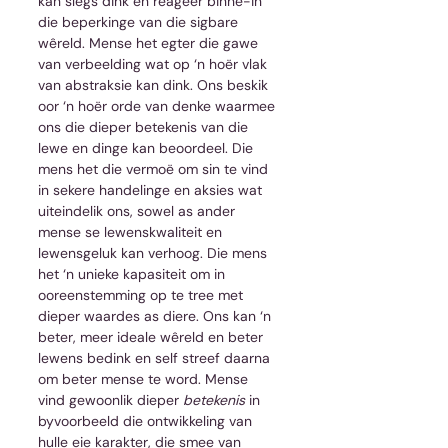
kan slegs dink en reageer binne-in 
die beperkinge van die sigbare 
wêreld. Mense het egter die gawe 
van verbeelding wat op ‘n hoër vlak 
van abstraksie kan dink. Ons beskik 
oor ‘n hoër orde van denke waarmee 
ons die dieper betekenis van die 
lewe en dinge kan beoordeel. Die 
mens het die vermoë om sin te vind 
in sekere handelinge en aksies wat 
uiteindelik ons, sowel as ander 
mense se lewenskwaliteit en 
lewensgeluk kan verhoog. Die mens 
het ‘n unieke kapasiteit om in 
ooreenstemming op te tree met 
dieper waardes as diere. Ons kan ‘n 
beter, meer ideale wêreld en beter 
lewens bedink en self streef daarna 
om beter mense te word. Mense 
vind gewoonlik dieper 
betekenis
 in 
byvoorbeeld die ontwikkeling van 
hulle eie karakter, die smee van 