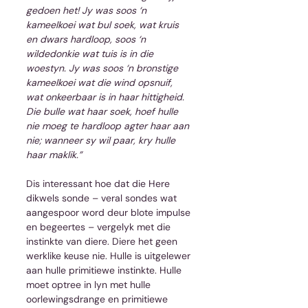
gedoen het! Jy was soos ‘n 
kameelkoei wat bul soek, wat kruis 
en dwars hardloop, soos ‘n 
wildedonkie wat tuis is in die 
woestyn. Jy was soos ‘n bronstige 
kameelkoei wat die wind opsnuif, 
wat onkeerbaar is in haar hittigheid. 
Die bulle wat haar soek, hoef hulle 
nie moeg te hardloop agter haar aan 
nie; wanneer sy wil paar, kry hulle 
haar maklik.”
Dis interessant hoe dat die Here 
dikwels sonde – veral sondes wat 
aangespoor word deur blote impulse 
en begeertes – vergelyk met die 
instinkte van diere. Diere het geen 
werklike keuse nie. Hulle is uitgelewer 
aan hulle primitiewe instinkte. Hulle 
moet optree in lyn met hulle 
oorlewingsdrange en primitiewe 