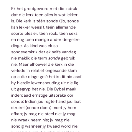
Ek het grootgeword met die indruk 
dat die kerk teen alles is wat lekker 
is. Die kerk is téén sonde (jip, sonde 
kan lekker wees!), téén allerhande 
soorte plesier, téén rook, téén seks 
en nog teen menige ander dergelike 
dinge. As kind was ek so 
sondeverskrik dat ek selfs vandag 
nie maklik die term 
sonde
 gebruik 
nie. Maar alhoewel die kerk in die 
verlede ‘n relatief ongesonde klem 
op sulke dinge gelê het is dit nie asof 
hy hierdie lewenshouding uit die lig 
uit gegryp het nie. Die Bybel maak 
inderdaad ernstige uitsprake oor 
sonde: Indien jou regterhand jou laat 
struikel (sonde doen) moet jy hom 
afkap; jy mag nie steel nie; jy mag 
nie wraak neem nie; jy mag nie 
sondig wanneer jy kwaad word nie; 