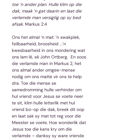
toe ’n ander plan. Hulle klim op die 
dak, maak ’n gat daarin en laat die 
verlamde man versigtig op sy bed 
afsak
. Markus 2:4
Ons het almal ‘n mat: ‘n swakplek,  
feilbaarheid, broosheid ...’n 
kwesbaarheid in ons mondering wat 
ons lam lê, sê John Ortberg.  En soos 
die verlamde man in Markus 2, het 
ons almal ander omgee-mense 
nodig om ons matte vir ons te help 
dra. Toe die mense se 
samedromming hulle verhinder om 
hul vriend voor Jesus se voete neer 
te sit, klim hulle letterlik met hul 
vriend bo-op die dak, breek dit oop 
en laat sak sy mat tot reg voor die 
Meester se voete. Hoe wonderlik dat 
Jesus toe die kans kry om die 
verlamde – danksy sy ware vriende 