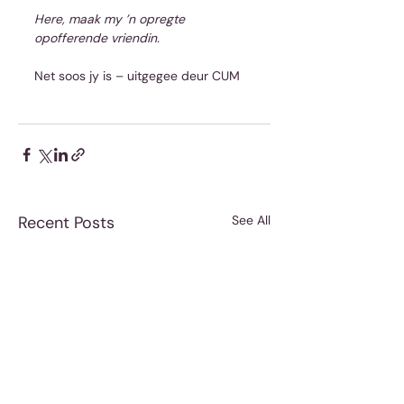
Here, maak my ’n opregte 
opofferende vriendin.
Net soos jy is – uitgegee deur CUM
Recent Posts
See All