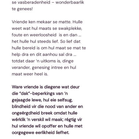
se vasberadenheid – wonderbaarlik 
te genees!
Vriende ken mekaar se matte. Hulle 
weet wat hul maats se swakplekke, 
foute en weerloosheid  is en dan ... 
het hulle hul steeds lief. So lief dat 
hulle bereid is om hul maat se mat te 
help dra en dit aanhou sal dra ... 
totdat daar ‘n uitkoms is, dinge 
verander, genesing intree en hul 
maat weer heel is.
Ware vriende is diegene wat deur 
die “dak”-beperkings van ‘n 
gejaagde lewe, hul eie selfsug, 
blindheid vir die nood van ander en 
ongeërgdheid breek omdat hulle 
wérklik ‘n verskil wil maak; régtig vir 
hul vriende wíl opoffer en hulle met 
oorgegewe eerlikheid liefhet.